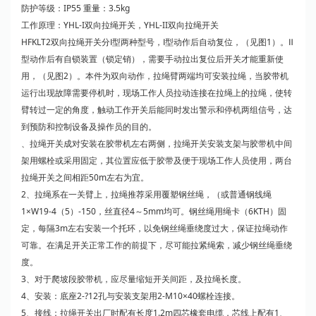
防护等级：IP55 重量：3.5kg
工作原理：YHL-I双向拉绳开关，YHL-II双向拉绳开关
HFKLT2双向拉绳开关分Ⅰ型两种型号，Ⅰ型动作后自动复位，（见图1）。Ⅱ
型动作后有自锁装置（锁定销），需要手动拉出复位后开关才能重新使
用，（见图2）。本件为双向动作，拉绳臂两端均可安装拉绳，当胶带机
运行出现故障需要停机时，现场工作人员拉动连接在拉绳上的拉绳，使转
臂转过一定的角度，触动工作开关后能同时发出警示和停机两组信号，达
到预防和控制设备及操作员的目的。
、拉绳开关成对安装在胶带机左右两侧，拉绳开关安装支架与胶带机中间
架用螺栓或采用固定，其位置应低于胶带及便于现场工作人员使用，两台
拉绳开关之间相距50m左右为宜。
2、拉绳系在一关臂上，拉绳推荐采用覆塑钢丝绳，（或普通钢线绳
1×W19-4（5）-150，丝直径4～5mm均可。钢丝绳用绳卡（6KTH）固
定，每隔3m左右安装一个托环，以免钢丝绳垂绕度过大，保证拉绳动作
可靠。在满足开关正常工作的前提下，尽可能拉紧绳索，减少钢丝绳垂绕
度。
3、对于爬坡段胶带机，应尽量缩短开关间距，及拉绳长度。
4、安装：底座2-?12孔与安装支架用2-M10×40螺栓连接。
5、接线；拉绳开关出厂时配有长度1.2m四芯橡套电缆，芯线上配有1、