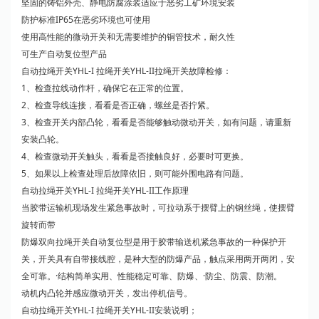
坚固的铸铝外壳、静电防腐涂装适应于恶劣工矿环境安装
防护标准IP65在恶劣环境也可使用
使用高性能的微动开关和无需要维护的铜管技术，耐久性
可生产自动复位型产品
自动拉绳开关YHL-I 拉绳开关YHL-II拉绳开关故障检修：
1、检查拉线动作杆，确保它在正常的位置。
2、检查导线连接，看看是否正确，螺丝是否拧紧。
3、检查开关内部凸轮，看看是否能够触动微动开关，如有问题，请重新
安装凸轮。
4、检查微动开关触头，看看是否接触良好，必要时可更换。
5、如果以上检查处理后故障依旧，则可能外围电路有问题。
自动拉绳开关YHL-I 拉绳开关YHL-II工作原理
当胶带运输机现场发生紧急事故时，可拉动系于摆臂上的钢丝绳，使摆臂
旋转而带
防爆双向拉绳开关自动复位型是用于胶带输送机紧急事故的一种保护开
关，开关具有自带接线腔，是种大型的防爆产品，触点采用两开两闭，安
全可靠。·结构简单实用、性能稳定可靠、防爆、·防尘、防震、防潮。
动机内凸轮并感应微动开关，发出停机信号。
自动拉绳开关YHL-I 拉绳开关YHL-II安装说明；