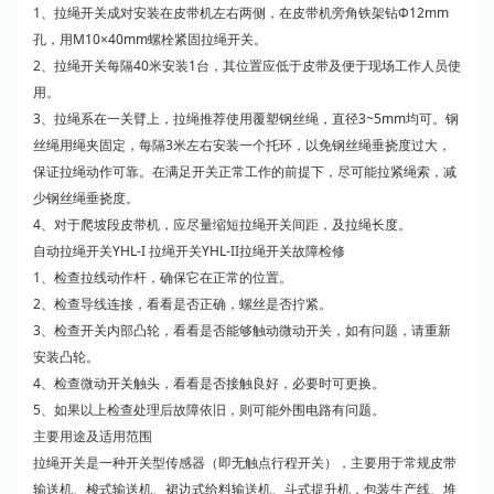
1、拉绳开关成对安装在皮带机左右两侧，在皮带机旁角铁架钻Ф12mm
孔，用M10×40mm螺栓紧固拉绳开关。
2、拉绳开关每隔40米安装1台，其位置应低于皮带及便于现场工作人员使
用。
3、拉绳系在一关臂上，拉绳推荐使用覆塑钢丝绳，直径3~5mm均可。钢
丝绳用绳夹固定，每隔3米左右安装一个托环，以免钢丝绳垂挠度过大，
保证拉绳动作可靠。在满足开关正常工作的前提下，尽可能拉紧绳索，减
少钢丝绳垂挠度。
4、对于爬坡段皮带机，应尽量缩短拉绳开关间距，及拉绳长度。
自动拉绳开关YHL-I 拉绳开关YHL-II拉绳开关故障检修
1、检查拉线动作杆，确保它在正常的位置。
2、检查导线连接，看看是否正确，螺丝是否拧紧。
3、检查开关内部凸轮，看看是否能够触动微动开关，如有问题，请重新
安装凸轮。
4、检查微动开关触头，看看是否接触良好，必要时可更换。
5、如果以上检查处理后故障依旧，则可能外围电路有问题。
主要用途及适用范围
拉绳开关是一种开关型传感器（即无触点行程开关），主要用于常规皮带
输送机、梭式输送机、裙边式给料输送机、斗式提升机，包装生产线、堆