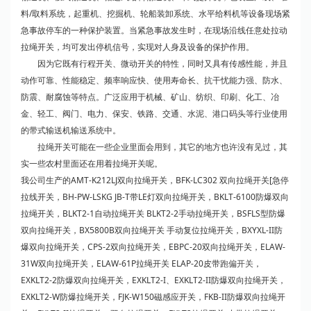
料/取料系统，起重机、挖掘机、轮船装卸系统、水平给料机等设备现场紧
急事故停车的一种保护装置。当紧急事故发生时，在现场沿线任意处拉动
拉绳开关，均可发出停机信号，实现对人身及设备的保护作用。
因为它既有行程开关、微动开关的特性，同时又具有传感性能，并且
动作可靠、性能稳定、频率响应快、使用寿命长、抗干忧能力强、防水、
防震、耐腐蚀等特点。广泛应用于机械、矿山、纺织、印刷、化工、冶
金、轻工、阀门、电力、保安、铁路、交通、水泥、港口码头等行业使用
的带式输送机输送系统中。
拉绳开关可能在一些企业里面会用到，其它的地方也许没有见过，其
实一些农村里面还在用着拉绳开关呢。
我公司生产的AMT-K212LJ双向拉绳开关，BFK-LC302 双向拉绳开关[急停
拉线开关，BH-PW-LSKG JB-T带LE灯双向拉绳开关，BKLT-6100防爆双向
拉绳开关，BLKT2-1自动拉绳开关 BLKT2-2手动拉绳开关，BSFLS型防爆
双向拉绳开关，BX5800B双向拉绳开关 手动复位拉绳开关，BXYXL-II防
爆双向拉绳开关，CPS-2双向拉绳开关，EBPC-20双向拉绳开关，ELAW-
31W双向拉绳开关，ELAW-61P拉绳开关 ELAP-20皮带
跑偏开关
，
EXKLT2-2防爆双向拉绳开关，EXKLT2-I、EXKLT2-II防爆双向拉绳开关，
EXKLT2-W防爆拉绳开关，FJK-W150磁感应开关，FKB-II防爆双向拉绳开