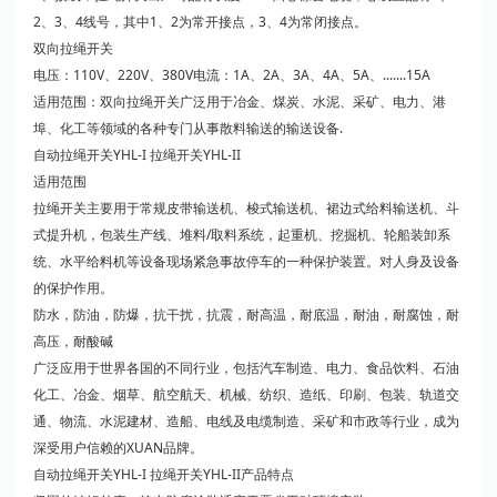
2、3、4线号，其中1、2为常开接点，3、4为常闭接点。
双向拉绳开关
电压：110V、220V、380V电流：1A、2A、3A、4A、5A、.......15A
适用范围：双向拉绳开关广泛用于冶金、煤炭、水泥、采矿、电力、港
埠、化工等领域的各种专门从事散料输送的输送设备.
自动拉绳开关YHL-I 拉绳开关YHL-II
适用范围
拉绳开关主要用于常规皮带输送机、梭式输送机、裙边式给料输送机、斗
式提升机，包装生产线、堆料/取料系统，起重机、挖掘机、轮船装卸系
统、水平给料机等设备现场紧急事故停车的一种保护装置。对人身及设备
的保护作用。
防水，防油，防爆，抗干扰，抗震，耐高温，耐底温，耐油，耐腐蚀，耐
高压，耐酸碱
广泛应用于世界各国的不同行业，包括汽车制造、电力、食品饮料、石油
化工、冶金、烟草、航空航天、机械、纺织、造纸、印刷、包装、轨道交
通、物流、水泥建材、造船、电线及电缆制造、采矿和市政等行业，成为
深受用户信赖的XUAN品牌。
自动拉绳开关YHL-I 拉绳开关YHL-II产品特点