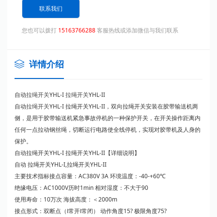
联系我们
您也可以拨打
15163766288
客服热线或添加微信与我们联系
详情介绍
自动
拉绳开关
YHL-I
拉绳开关
YHL-II
自动
拉绳开关
YHL-I 拉绳开关YHL-II，双向拉绳开关安装在胶带输送机两
侧，是用于胶带输送机紧急事故停机的一种保护开关，在开关操作距离内
任何一点拉动钢丝绳，切断运行电路使全线停机，实现对胶带机及人身的
保护。
自动拉绳开关YHL-I 拉绳开关YHL-II【详细说明】
自动 拉绳开关YHL-I,拉绳开关YHL-II
主要技术指标接点容量：AC380V 3A 环境温度：-40-+60℃
绝缘电压：AC1000V历时1min 相对湿度：不大于90
使用寿命：10万次 海拔高度：＜2000m
接点形式：双断点（Ⅰ常开Ⅰ常闭） 动作角度15? 极限角度75?