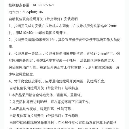
控制触点容量：AC380V/2A-1
动作力：50&plun;10N
自动复位双向拉绳开关（带指示灯）安装说明
1、拉绳开关成对安装在皮带机左右两侧，在皮带机旁角铁架钻Ф12mm
孔，用M10×40mm螺栓紧固拉绳开关。
2、拉绳开关每隔40米安装1台，其位置应低于皮带及便于现场工作人员使
用。
3、拉绳系在一关臂上，拉绳推荐使用覆塑钢丝绳，直径3~5mm均可。钢
丝绳用绳夹固定，每隔3米左右安装一个托环，以免钢丝绳垂挠度过大，
保证拉绳动作可靠。在满足开关正常工作的前提下，尽可能拉紧绳索，减
少钢丝绳垂挠度。
4、对于爬坡段皮带机，应尽量缩短拉绳开关间距，及拉绳长度。
自动复位双向拉绳开关（带指示灯）结构特点
1.本产品采用铝合金铸造
壳体
、强度高、重量轻。
2.外壳防护等级达到IP65，可在恶劣环境下长期工作。
3.本产品动作灵敏、稳定性高、性能可靠。
自动复位双向拉绳开关（带指示灯）工作原理
当胶带运输机现场紧急事故时，在沿线任意位置牵动系在挂耳上的钢丝