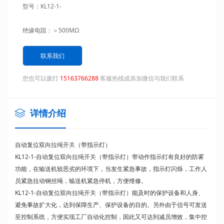
型号：KL12-1-
绝缘电阻：＞500MΩ
售前咨询：；
联系我们
输出信号：无源开关量信号，常开+常闭
您也可以拨打
15163766288
客服热线或添加微信与我们联系
环境温度：-20℃~+60℃
详情介绍
环境湿度：＜90
自动复位双向
拉绳开关
（带指示灯）
防护等级：IP65
KL12-1-自动复位双向
拉绳开关
（带指示灯）带动作指示灯有良好的防雾
功能，在输送机较恶劣的环境下，当发生紧急事故，指示灯闪烁，工作人
复位方式：自动复位
员紧急拉动钢丝绳，输送机紧急停机，方便维修。
KL12-1-自动复位双向
拉绳开关
（带指示灯）能及时的保护设备和人身、
响应时间：＜2mS
避免事故扩大化，达到保障生产、保护设备的目的。另外由于信号可发送
至控制系统，方便实现工厂自动化控制，因此又可达到减员增效，集中控
控制触点容量：AC380V/2A-1