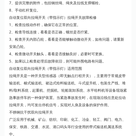
7、提供完整的附件，包括钢丝绳、绳夹及拉线支撑螺栓。
8、手动杠杆复位。
自动复位双向拉绳开关（带指示灯）拉绳开关故障检修
1、检查拉线动作杆，确保它在正常的位置。
2、检查导线连接，看看是否正确，螺丝是否拧紧。
3、检查开关内部凸轮，看看是否能够触动微动开关，如有问题，请重新
安装凸轮。
4、检查微动开关触头，看看是否接触良好，必要时可更换。
5、如果以上检查处理后故障依旧，则可能外围电路有问题。
自动复位双向拉绳开关（带指示灯）适用范围
拉绳开关是一种开关型传感器（即无触点行程开关），主要用于常规皮带
输送机、梭式输送机、裙边式给料输送机、斗式提升机，包装生产线、堆
料/取料系统，起重机、挖掘机、轮船装卸系统、水平给料机等设备现场紧
急事故停车的一种保护装置。当紧急事故发生时，在现场沿线任意处拉动
拉绳开关，均可发出停机信号，实现对人身及设备的保护作用。
不锈钢抗干扰双向拉绳开关
广泛应用于机械、矿山、纺织、印刷、化工、冶金、轻工、阀门、电力、
保安、铁路、交通、水泥、港口码头等行业使用的带式输送机属送系统
中。