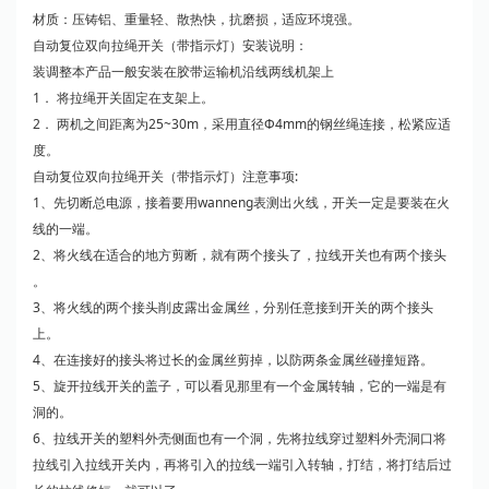
材质：压铸铝、重量轻、散热快，抗磨损，适应环境强。
自动复位双向拉绳开关（带指示灯）安装说明：
装调整本产品一般安装在胶带运输机沿线两线机架上
1． 将拉绳开关固定在支架上。
2． 两机之间距离为25~30m，采用直径Ф4mm的钢丝绳连接，松紧应适
度。
自动复位双向拉绳开关（带指示灯）注意事项:
1、先切断总电源，接着要用wanneng表测出火线，开关一定是要装在火
线的一端。
2、将火线在适合的地方剪断，就有两个接头了，拉线开关也有两个接头
。
3、将火线的两个接头削皮露出金属丝，分别任意接到开关的两个接头
上。
4、在连接好的接头将过长的金属丝剪掉，以防两条金属丝碰撞短路。
5、旋开拉线开关的盖子，可以看见那里有一个金属转轴，它的一端是有
洞的。
6、拉线开关的塑料外壳侧面也有一个洞，先将拉线穿过塑料外壳洞口将
拉线引入拉线开关内，再将引入的拉线一端引入转轴，打结，将打结后过