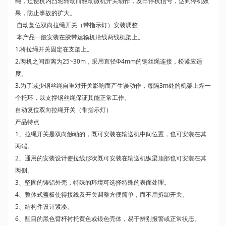
绳，迫使机内凸轮转动而驱动微机开关动作，发出停机信号，达到停机效
果，防止事故的扩大。
自动复位双向拉绳开关（带指示灯）安装调整
本产品一般安装在胶带运输机沿线两线机架上。
1.将拉绳开关固定在支架上。
2.两机之间距离为25~30m，采用直径Ф4mm的钢丝绳连接，松紧应适
度。
3.为了减少钢丝绳自重对开关影响而产生误动作，每隔3m处的机架上焊一
个托环，以支撑钢丝绳保证其能正常工作。
自动复位双向拉绳开关（带指示灯）
产品特点
1、拉绳开关是双向触动的，既可安装在输送机中间位置，也可安装在其
两端。
2、通用的安装设计使拉线形状既可安装在输送机纵梁顶部也可安装在其
两侧。
3、坚固的铸铝外壳，特殊的环境可选择特殊的表面处理。
4、整体式盖板使得接线及开关调整方便简单，而不用拆卸开关。
5、结构件设计紧凑。
6、醒目的黑色臂杆衬托黄色或银色
壳体
，易于辨别报警或正常状态。