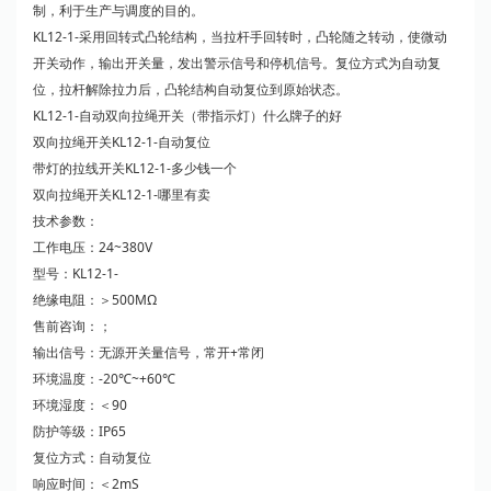
制，利于生产与调度的目的。
KL12-1-采用回转式凸轮结构，当拉杆手回转时，凸轮随之转动，使微动
动作力：50&plun;10N
开关动作，输出开关量，发出警示信号和停机信号。复位方式为自动复
位，拉杆解除拉力后，凸轮结构自动复位到原始状态。
KL12-1-自动双向拉绳开关（带指示灯）什么牌子的好
双向拉绳开关KL12-1-自动复位
带灯的拉线开关KL12-1-多少钱一个
双向拉绳开关KL12-1-哪里有卖
技术参数：
工作电压：24~380V
型号：KL12-1-
绝缘电阻：＞500MΩ
售前咨询：；
输出信号：无源开关量信号，常开+常闭
环境温度：-20℃~+60℃
环境湿度：＜90
防护等级：IP65
复位方式：自动复位
响应时间：＜2mS