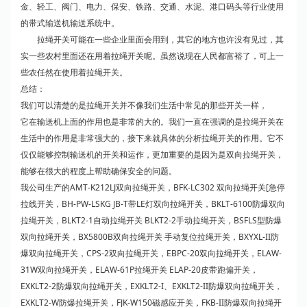
金、轻工、阀门、电力、保安、铁路、交通、水泥、港口码头等行业使用
的带式输送机输送系统中。
拉绳开关可能在一些企业里面会用到，其它的地方也许没有见过，其
实一些农村里面还在用着拉绳开关呢。虽然说现在人民都富裕了，可上一
些农任然在使用着拉绳开关。
总结：
我们可以清楚的是拉绳开关并不像我们生活中常见的那些开关一样，
它在输送机上面的作用也是非常的大的。我们一直在强调的是拉绳开关在
生活中的作用是非常强大的，接下来就具体的分析拉绳开关的作用。它不
仅仅能够控制输送机的开关和运作，更加重要的是因为是双向拉绳开关，
能够在很大的程度上帮助确保安全的问题。
我公司生产的AMT-K212LJ双向拉绳开关，BFK-LC302 双向拉绳开关[急停
拉线开关，BH-PW-LSKG JB-T带LE灯双向拉绳开关，BKLT-6100防爆双向
拉绳开关，BLKT2-1自动拉绳开关 BLKT2-2手动拉绳开关，BSFLS型防爆
双向拉绳开关，BX5800B双向拉绳开关 手动复位拉绳开关，BXYXL-II防
爆双向拉绳开关，CPS-2双向拉绳开关，EBPC-20双向拉绳开关，ELAW-
31W双向拉绳开关，ELAW-61P拉绳开关 ELAP-20皮带
跑偏开关
，
EXKLT2-2防爆双向拉绳开关，EXKLT2-I、EXKLT2-II防爆双向拉绳开关，
EXKLT2-W防爆拉绳开关，FJK-W150磁感应开关，FKB-II防爆双向拉绳开