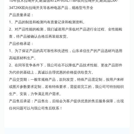
10年技术拉绳开关,耐腐蚀NTZH-9SXL11BF双向拉绳开关,耐高温LXA-
34T2KK双向拉绳开关等各种电器产品，规格型号齐全
产品质量承诺：
1、产品的制造和检测均有质量记录和检测资料。
2、对产品性能的检测，我们诚请用户亲临对产品进行全过程、全性能检
查，待产品被确认合格后再装箱发货。
产品价格承诺：
1、为了保证产品的高可靠性和先进性，山东卓信生产的产品选材均选用
高端原材料生产。
2、在同等竞争条件下，我公司在不以降低产品技术性能、更改产品部件
为代价的基础上，真诚以合理优惠的价格提供给贵方。
产品交货期：一般常规格产品，款到发货，特殊产品需定制，按用户来样
或图片参数要求定制，若有特殊要求，需提前完工的，我公司可特别组织
生产、安装，力争满足用户需求。
产品售后承诺：产品售出，后续会为客户提供优质的售后服务保障，出现
任何问题可以与我公司售后联系！