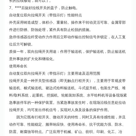
长的拉线修短，就可以了。
7、***后旋好拉线开关的盖子，防止触电。
自动复位双向拉绳开关（带指示灯）性能特点
外壳采用铸造成型，体积小、重量轻。操作来干转动灵活可靠、金属零部
件进行防锈、防蚀处理，紧件具有防止松脱的措施。
急停传感器拉杆受动作力作用后立即动作输出控制信号并锁定，在人工复
位后方可解锁。
质保一年，双向拉绳开关用途：作用于输送机，保护输送机，防止输送机
意外事故的扩大化和继续化。
使用寿命长
自动复位双向拉绳开关（带指示灯）主要用途及适用范围
拉绳开关是一种开关型传感器（即无触点行程开关），主要用于常规皮带
输送机、梭式输送机、裙边式给料输送机、斗式提升机，包装生产线、堆
料/取料系统，起重机、挖掘机、轮船装卸系统、水平给料机等设备现场紧
急事故停车的一种保护装置。当紧急事故发生时，在现场沿线任意处拉动
拉绳开关，均可发出停机信号，实现对人身及设备的保护作用。
因为它既有行程开关、微动开关的特性，同时又具有传感性能，并且
动作可靠、性能稳定、频率响应快、使用寿命长、抗干忧能力强、防水、
防震、耐腐蚀等特点。广泛应用于机械、矿山、纺织、印刷、化工、冶