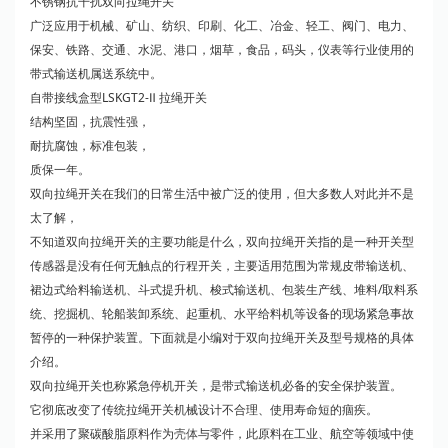
不锈钢抗干扰双向拉绳开关
广泛应用于机械、矿山、纺织、印刷、化工、冶金、轻工、阀门、电力、
保安、铁路、交通、水泥、港口，烟草，食品，码头，仪表等行业使用的
带式输送机属送系统中。
自带接线盒型LSKGT2-Ⅱ 拉绳开关
结构坚固，抗震性强，
耐抗腐蚀，标准包装，
质保一年。
双向拉绳开关在我们的日常生活中被广泛的使用，但大多数人对此并不是
太了解，
不知道双向拉绳开关的主要功能是什么，双向拉绳开关指的是一种开关型
传感器是没有任何无触点的行程开关，主要适用范围为常规皮带输送机、
裙边式给料输送机、斗式提升机、梭式输送机、包装生产线、堆料/取料系
统、挖掘机、轮船装卸系统、起重机、水平给料机等设备的现场紧急事故
暂停的一种保护装置。下面就是小编对于双向拉绳开关及型号规格的具体
介绍。
双向拉绳开关也称紧急停机开关，是带式输送机必备的安全保护装置。
它彻底改变了传统拉绳开关机械设计不合理、使用寿命短的痼疾。
并采用了聚碳酸脂原料作为
壳体
与零件，此原料在工业、航空等领域中使