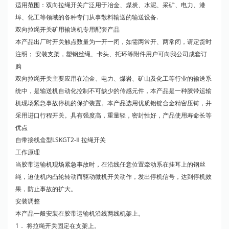
适用范围：双向拉绳开关广泛用于冶金、煤炭、水泥、采矿、电力、港
埠、化工等领域的各种专门从事散料输送的输送设备.
双向拉绳开关矿用输送机专用配套产品
本产品出厂时开关触点数量为一开一闭，如需两常开、两常闭，请定货时
注明； 安装支架，塑钢丝绳、卡头、托环等附件用户可向我公司成套订
购
双向拉绳开关主要应用在冶金、电力、煤岩、矿山及化工等行业的输送系
统中，是输送机自动化控制不可缺少的传感元件，本产品是一种胶带运输
机现场紧急事故停机的保护装置。本产品选用优质铝锭合金精密压铸，并
采用进口行程开关。具有强度高，重量轻，密封性好，产品使用寿命长等
优点
自带接线盒型LSKGT2-Ⅱ 拉绳开关
工作原理
当胶带运输机现场紧急事故时，在沿线任意位置牵动系在挂耳上的钢丝
绳，迫使机内凸轮转动而驱动微机开关动作，发出停机信号，达到停机效
果，防止事故的扩大。
安装调整
本产品一般安装在胶带运输机沿线两线机架上。
1． 将拉绳开关固定在支架上。