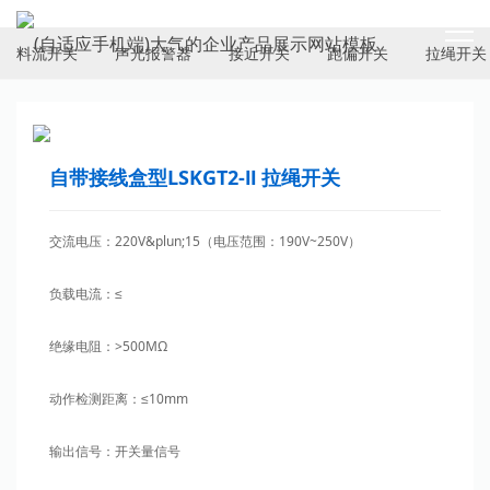
ELECTRICAL SWITCH
料流开关
声光报警器
接近开关
跑偏开关
拉绳开关
自带接线盒型LSKGT2-Ⅱ 拉绳开关
交流电压：220V&plun;15（电压范围：190V~250V）
负载电流：≤
绝缘电阻：>500MΩ
动作检测距离：≤10mm
输出信号：开关量信号