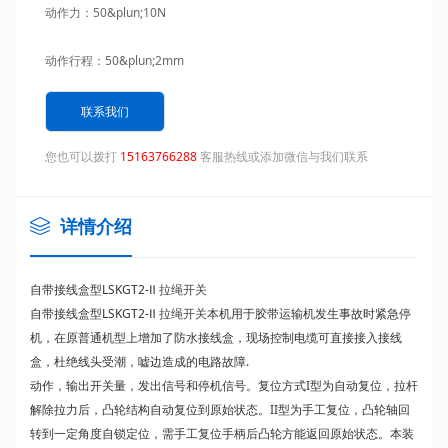
动作力：50&plun;10N
动作行程：50&plun;2mm
工作温度：-20℃~+70℃
联系我们
工作湿度：93&plun;2
您也可以拨打
15163766288
客服热线或添加微信与我们联系
复位方式：手动复位
详情介绍
响应时间：<2mS
自带接线盒型LSKGT2-Ⅱ
拉绳开关
防护等级：IP66
自带接线盒型LSKGT2-Ⅱ
拉绳开关
本机用于胶带运输机发生事故时紧急停
机，在原普通机型上增加了防水接线盒，现场控制电缆可直接接入接线
产品重量：1.4Kg
盒，杜绝线头受潮，嘘边造成的电路故障.
动作，输出开关量，发出信号和停机信号。复位方式I型为自动复位，拉杆
技术指标
解除拉力后，凸轮结构自动复位到原始状态。II型为手工复位，凸轮轴回
转到一定角度自锁定位，需手工复位手柄后凸轮方能返回原始状态。本装
接点容量：AC380V 3A 10A