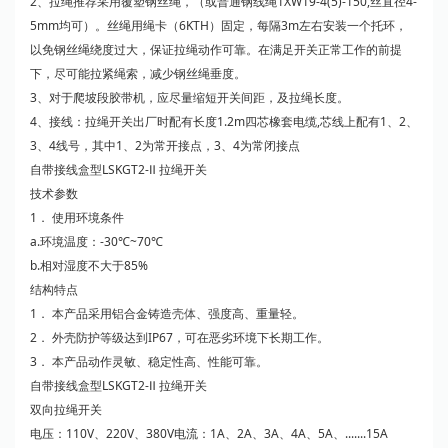
2、拉绳推荐采用覆塑钢丝绳，（或普通钢线绳1XW19-4(5)-150,丝直径4-
5mm均可）。丝绳用绳卡（6KTH）固定，每隔3m左右安装一个托环，
以免钢丝绳绕度过大，保证拉绳动作可靠。在满足开关正常工作的前提
下，尽可能拉紧绳索，减少钢丝绳垂度。
3、对于爬坡段胶带机，应尽量缩短开关间距，及拉绳长度。
4、接线：拉绳开关出厂时配有长度1.2m四芯橡套电缆,芯线上配有1、2、
3、4线号，其中1、2为常开接点，3、4为常闭接点
自带接线盒型LSKGT2-Ⅱ 拉绳开关
技术参数
1． 使用环境条件
a.环境温度：-30℃~70℃
b.相对湿度不大于85%
结构特点
1． 本产品采用铝合金铸造
壳体
、强度高、重量轻。
2． 外壳防护等级达到IP67，可在恶劣环境下长期工作。
3． 本产品动作灵敏、稳定性高、性能可靠。
自带接线盒型LSKGT2-Ⅱ 拉绳开关
双向拉绳开关
电压：110V、220V、380V电流：1A、2A、3A、4A、5A、.......15A