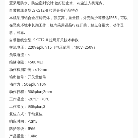
置采用防水、防尘密封设计,较好防止水、灰尘进入机壳内。
自带接线盒型LSKGT2-Ⅱ
拉绳开关
产品特点
绝缘电压：AC1000V历时1min
本机采用铝合金压铸
壳体
，强度高，重量轻，外壳防护等级达IP65，可以
在恶劣环境中长期工作，机内采用进品行程开关，触点容量大，动作灵
使用寿命：10万次
敏，可靠.
自带接线盒型LSKGT2-Ⅱ 拉绳开关技术参数
接点形式：双断点（I常开I常闭）
交流电压：220V&plun;15（电压范围：190V~250V）
负载电流：≤
环境温度：-40-+60℃
绝缘电阻：>500MΩ
动作检测距离：≤10mm
相对温度：不大于90
输出信号：开关量信号
动作力：50&plun;10N
海拔高度：＜2000m
动作行程：50&plun;2mm
工作温度：-20℃~+70℃
动作角度：15°极限角度75°
工作湿度：93&plun;2
复位方式：手动复位
响应时间：<2mS
防护等级：IP66
产品重量：1.4Kg