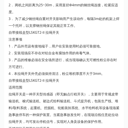
2． 两机之间距离为25~30m，采用直径Ф4mm的钢丝绳连接，松紧应适
度。
3． 为了减少钢丝绳自重对开关影响而产生误动作，每隔3m处的机架上焊
一个托环，以支撑钢丝绳保证其能正常工作。
自带接线盒型LSKGT2-Ⅱ 拉绳开关
注意事项
1．产品外壳设有接地端子，用户在安装使用时必须可靠接地。
2．安装现场应不存在对铝合金有腐蚀作用的有毒气体。
3．产品的维修必须在安全场所进行，或当现场确认无可燃性粉尘存在时
方可进行。
4．本拉绳开关外壳必须保持清洁，粉尘堆积厚度不大于3mm。
自带接线盒型LSKGT2-Ⅱ 拉绳开关
适用范围
拉绳开关是一种开关型传感器（即无触点行程开关），主要用于常规皮带
输送机、梭式输送机、裙边式给料输送机、斗式提升机，包装生产线、堆
料/取料系统，起重机、挖掘机、轮船装卸系统、水平给料机等设备现场紧
急事故停车的一种保护装置。当紧急事故发生时，在现场沿线任意处拉动
拉绳开关，均可发出停机信号，实现对人身及设备的保护作用。