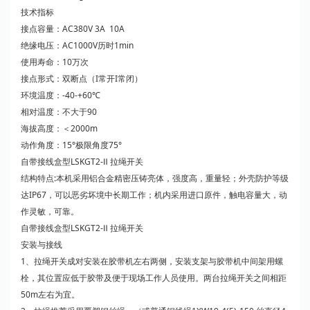
技术指标
接点容量：AC380V 3A 10A
绝缘电压：AC1000V历时1min
使用寿命：10万次
接点形式：双断点（I常开I常闭）
环境温度：-40-+60℃
相对温度：不大于90
海拔高度：＜2000m
动作角度：15°极限角度75°
自带接线盒型LSKGT2-Ⅱ 拉绳开关
结构特点:本机采用铝合金精密压铸亮体，强度高，重量轻；外壳防护等级
达IP67，可以恶劣坏境中长期工作；机内采用进口原件，触电容量大，动
作灵敏，可靠。
自带接线盒型LSKGT2-Ⅱ 拉绳开关
安装与接线
1、拉绳开关成对安装在胶带机左右两侧，安装支架与胶带机中间架用螺
栓，其位置应低于胶带及便于现场工作人员使用。两台拉绳开关之间相距
50m左右为宜。