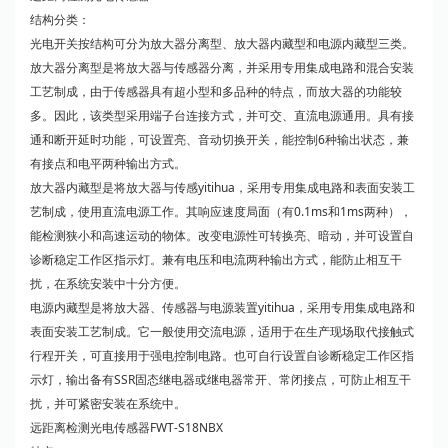
结构分类：
光电开关按结构可分为放大器分离型、放大器内藏型和电源内藏型三类。
放大器分离型是将放大器与传感器分离，并采用专用集成电路和混合安装
工艺制成，由于传感器具有超小型和多品种的特点，而放大器的功能较
多。因此，该类型采用端子台连接方式，并可交、直流电源通用。具有接
通和断开延时功能，可设置亮、音动切换开关，能控制6种输出状态，兼
有接点和电平两种输出方式。
放大器内藏型是将放大器与传感yitihua，采用专用集成电路和表面安装工
艺制成，使用直流电源工作。其响应速度局面（有0.1ms和1ms两种），
能检测狭小和高速运动的物体。改变电源性可转换亮、暗动，并可设置自
诊断稳定工作区指示灯。兼有电压和电流两种输出方式，能防止相互干
扰，在系统安装中十分方便。
电源内藏型是将放大器、传感器与电源装置yitihua，采用专用集成电路和
表面安装工艺制成。它一般使用交流电源，适用于在生产现场取代接触式
行程开关，可直接用于强电控制电路。也可自行设置自诊断稳定工作区指
示灯，输出备有SSR固态继电器或继电器常开、常闭接点，可防止相互干
扰，并可紧密安装在系统中。
远距离检测光电传感器FWT-S18NBX