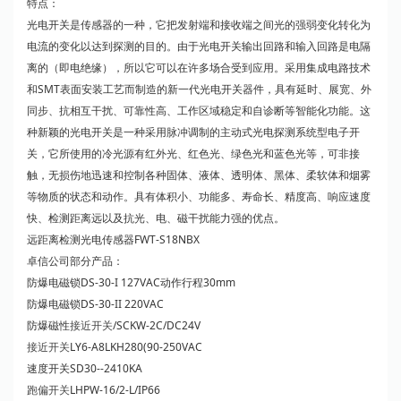
特点：
光电开关是传感器的一种，它把发射端和接收端之间光的强弱变化转化为
电流的变化以达到探测的目的。由于光电开关输出回路和输入回路是电隔
离的（即电绝缘），所以它可以在许多场合受到应用。采用集成电路技术
和SMT表面安装工艺而制造的新一代光电开关器件，具有延时、展宽、外
同步、抗相互干扰、可靠性高、工作区域稳定和自诊断等智能化功能。这
种新颖的光电开关是一种采用脉冲调制的主动式光电探测系统型电子开
关，它所使用的冷光源有红外光、红色光、绿色光和蓝色光等，可非接
触，无损伤地迅速和控制各种固体、液体、透明体、黑体、柔软体和烟雾
等物质的状态和动作。具有体积小、功能多、寿命长、精度高、响应速度
快、检测距离远以及抗光、电、磁干扰能力强的优点。
远距离检测光电传感器FWT-S18NBX
卓信公司部分产品：
防爆电磁锁DS-30-I 127VAC动作行程30mm
防爆电磁锁DS-30-II 220VAC
防爆磁性
接近开关
/SCKW-2C/DC24V
接近开关
LY6-A8LKH280(90-250VAC
速度开关SD30--2410KA
跑偏开关
LHPW-16/2-L/IP66