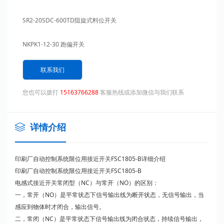
SR2-20SDC-600TD阻旋式料位开关
NKPK1-12-30 跑偏开关
阻旋料位开关BR-10D500N 220VAC 4W
联系我们
光电PTE-BC200DFB
您也可以拨打
15163766288
客服热线或添加微信与我们联系
接近开关LJ40B4-20-J/EZ
详情介绍
印刷厂自动控制系统限位用
接近开关
FSC1805-B详细介绍
印刷厂自动控制系统限位用
接近开关
FSC1805-B
电感式
接近开关
常闭型（NC）与常开（NO）的区别：
一，常开（NO）是平常状态下信号输出线为断开状态，无信号输出，当
感应到物体时才闭合，输出信号。
二，常闭（NC）是平常状态下信号输出线为闭合状态，持续信号输出，