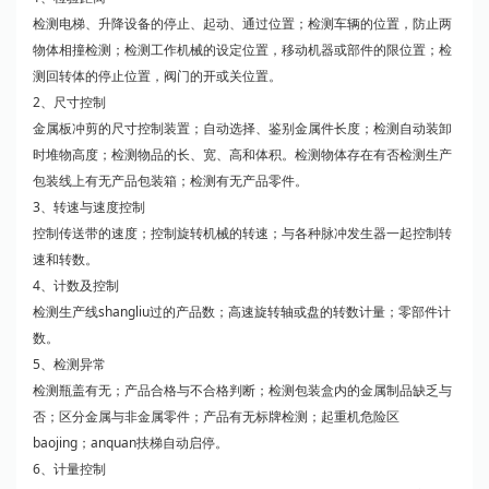
检测电梯、升降设备的停止、起动、通过位置；检测车辆的位置，防止两
物体相撞检测；检测工作机械的设定位置，移动机器或部件的限位置；检
测回转体的停止位置，阀门的开或关位置。
2、尺寸控制
金属板冲剪的尺寸控制装置；自动选择、鉴别金属件长度；检测自动装卸
时堆物高度；检测物品的长、宽、高和体积。检测物体存在有否检测生产
包装线上有无产品包装箱；检测有无产品零件。
3、转速与速度控制
控制传送带的速度；控制旋转机械的转速；与各种脉冲发生器一起控制转
速和转数。
4、计数及控制
检测生产线shangliu过的产品数；高速旋转轴或盘的转数计量；零部件计
数。
5、检测异常
检测瓶盖有无；产品合格与不合格判断；检测包装盒内的金属制品缺乏与
否；区分金属与非金属零件；产品有无标牌检测；起重机危险区
baojing；anquan扶梯自动启停。
6、计量控制