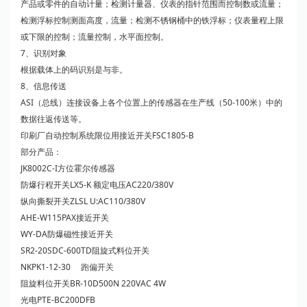
产品或零件的自动计量；检测计量器、仪表的指针范围而控制数或流量；
检测浮标控制测面高度，流量；检测不锈钢桶中的铁浮标；仪表量程上限
或下限的控制；流量控制，水平面控制。
7、识别对象
根据载体上的码识别是与非。
8、信息传送
ASI（总线）连接设备上各个位置上的传感器在生产线（50-100米）中的
数据往返传送等。
印刷厂自动控制系统限位用接近开关FSC1805-B
部分产品：
JK8002C-I方位霍尔传感器
防爆行程开关LX5-K 额定电压AC220/380V
纵向撕裂开关ZLSL U:AC110/380V
AHE-W115PAX接近开关
WY-DA防爆磁性接近开关
SR2-20SDC-600TD阻旋式料位开关
NKPK1-12-30
跑偏开关
阻旋料位开关BR-10D500N 220VAC 4W
光电PTE-BC200DFB