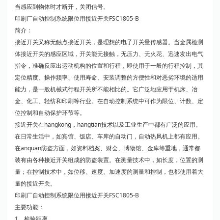
当感应到物体时才断开，关闭信号。
印刷厂自动控制系统限位用接近开关FSC1805-B
简介：
接近开关又称无触点接近开关，是理想的电子开关量传感器。当金属检测
体接近开关的感应区域，开关能无接触，无压力、无火花、迅速发出电气
指令，准确反应出运动机构的位置和行程，即使用于一般的行程控制，其
定位精度、操作频率、使用寿命、安装调整的方便性和对恶劣环境的适用
能力，是一般机械式行程开关所不能相比的。它广泛地应用于机床、冶
金、化工、轻纺和印刷等行业。在自动控制系统中可作为限位、计数、定
位控制和自动保护环节等。
接近开关在hangkong，hangtian技术以及工业生产中都有广泛的应用。
在日常生活中，如宾馆、饭店、车库的自动门，自动热风机上都有应用。
在anquan防盗方面，如资料档案、财会、博物馆、金库等重地，通常都
装有由各种接近开关组成的防盗装置。在测量技术中，如长度，位置的测
量；在控制技术中，如位移、速度、加速度的测量和控制，也都使用着大
量的接近开关。
印刷厂自动控制系统限位用接近开关FSC1805-B
主要功能：
1、检验距离