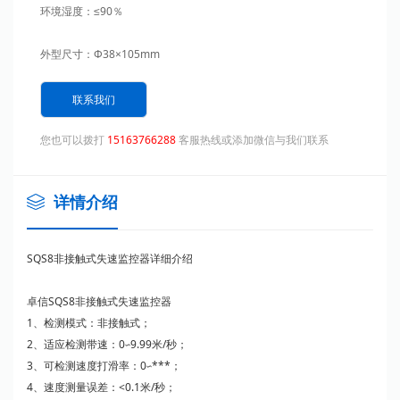
环境湿度：≤90％
外型尺寸：Φ38×105mm
重量：0.1Kg
联系我们
：IP66
您也可以拨打
15163766288
客服热线或添加微信与我们联系
检测速度范围：1?220转／分
详情介绍
跳脱时间：3-18秒
SQS8非接触式失速监控器详细介绍
响应时间：＜2mS
卓信SQS8非接触式失速监控器
检测间距H2：≤8mm
1、检测模式：非接触式；
2、适应检测带速：0∽9.99米/秒；
小安全工作距离H1：≥20mm
3、可检测速度打滑率：0∽***；
4、速度测量误差：<0.1米/秒；
卓信SQS8非接触式失速监控器