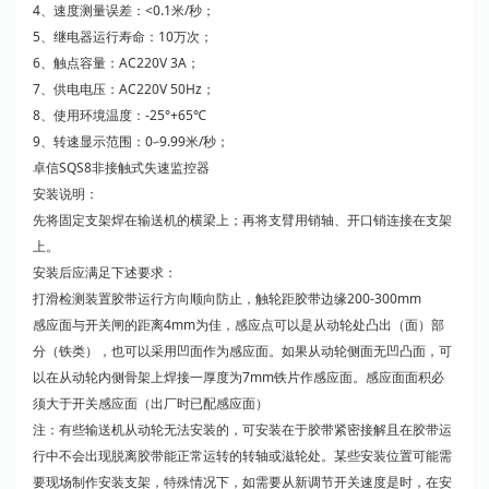
4、速度测量误差：<0.1米/秒；
5、继电器运行寿命：10万次；
6、触点容量：AC220V 3A；
7、供电电压：AC220V 50Hz；
8、使用环境温度：-25°+65℃
9、转速显示范围：0∽9.99米/秒；
卓信SQS8非接触式失速监控器
安装说明：
先将固定支架焊在输送机的横梁上；再将支臂用销轴、开口销连接在支架
上。
安装后应满足下述要求：
打滑检测装置胶带运行方向顺向防止，触轮距胶带边缘200-300mm
感应面与开关闸的距离4mm为佳，感应点可以是从动轮处凸出（面）部
分（铁类），也可以采用凹面作为感应面。如果从动轮侧面无凹凸面，可
以在从动轮内侧骨架上焊接一厚度为7mm铁片作感应面。感应面面积必
须大于开关感应面（出厂时已配感应面）
注：有些输送机从动轮无法安装的，可安装在于胶带紧密接解且在胶带运
行中不会出现脱离胶带能正常运转的转轴或滋轮处。某些安装位置可能需
要现场制作安装支架，特殊情况下，如需要从新调节开关速度是时，在安