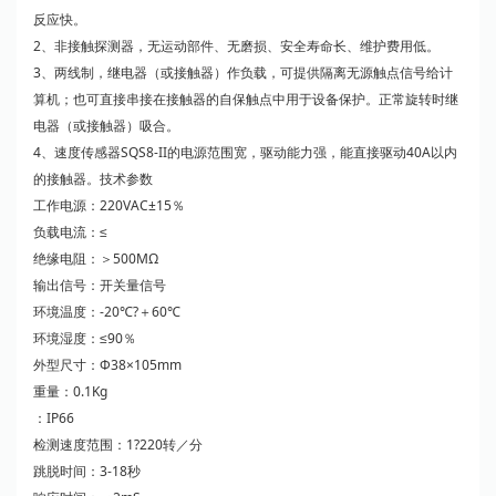
反应快。
2、非接触探测器，无运动部件、无磨损、安全寿命长、维护费用低。
3、两线制，继电器（或接触器）作负载，可提供隔离无源触点信号给计
算机；也可直接串接在接触器的自保触点中用于设备保护。正常旋转时继
电器（或接触器）吸合。
4、速度传感器SQS8-II的电源范围宽，驱动能力强，能直接驱动40A以内
的接触器。技术参数
工作电源：220VAC±15％
负载电流：≤
绝缘电阻：＞500MΩ
输出信号：开关量信号
环境温度：-20℃?＋60℃
环境湿度：≤90％
外型尺寸：Φ38×105mm
重量：0.1Kg
：IP66
检测速度范围：1?220转／分
跳脱时间：3-18秒