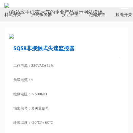
ELECTRICAL SWITCH
料流开关
声光报警器
接近开关
跑偏开关
拉绳开关
SQS8非接触式失速监控器
工作电源：220VAC±15％
负载电流：≤
绝缘电阻：＞500MΩ
输出信号：开关量信号
环境温度：-20℃?＋60℃