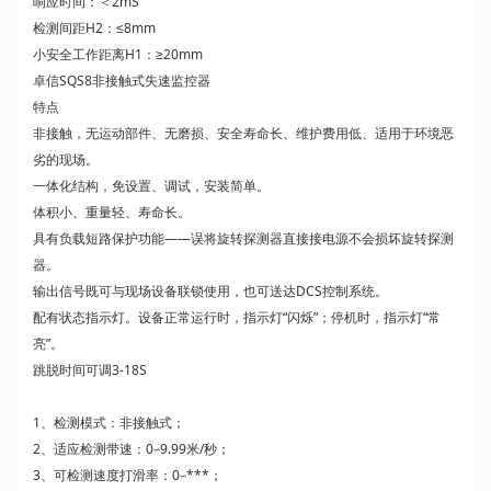
响应时间：＜2mS
检测间距H2：≤8mm
小安全工作距离H1：≥20mm
卓信SQS8非接触式失速监控器
特点
非接触，无运动部件、无磨损、安全寿命长、维护费用低、适用于环境恶
劣的现场。
一体化结构，免设置、调试，安装简单。
体积小、重量轻、寿命长。
具有负载短路保护功能——误将旋转探测器直接接电源不会损坏旋转探测
器。
输出信号既可与现场设备联锁使用，也可送达DCS控制系统。
配有状态指示灯。设备正常运行时，指示灯“闪烁”；停机时，指示灯“常
亮”。
跳脱时间可调3-18S
1、检测模式：非接触式；
2、适应检测带速：0∽9.99米/秒；
3、可检测速度打滑率：0∽***；