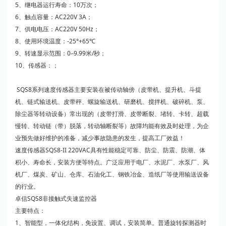
5、继电器运行寿命：10万次；
6、触点容量：AC220V 3A；
7、供电电压：AC220V 50Hz；
8、使用环境温度：-25°+65℃
9、转速显示范围：0∽9.99米/秒；
10、传感器：；
SQS8系列速度传感器主要安装在被传动轴傍（皮带机、提升机、斗提
机、链式输送机、皮带秤、螺旋输送机、研磨机、搅拌机、破碎机、泵、
除尘器等转动设备）常出现的（皮带打滑、皮带断裂、堵转、卡转、超载
慢转、转动链（带）脱落，转动轴断裂等）故障均能有效及时处理，为企
业预先做好维护的准备，减少事故隐患的发生，提高工厂效益！
速度传感器SQS8-II 220VAC具有性能稳定可靠、防尘、防震、防潮、体
积小、寿命长，安装方便等特点。广泛应用于电厂、水泥厂、水泵厂、风
机厂、煤炭、矿山、仓库、石油化工、钢铁冶金、造纸厂等使用输送设备
的行业。
卓信SQS8非接触式失速监控器
主要特点：
1、智能型，一体化结构，免设置、调试，安装简单。普通旋转探测器时